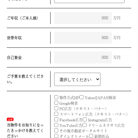
万円
ご年収（ご本人様）
万円
世帯年収
万円
自己資金
ご予算を教えてくださ
い。
物件公式HP
Yahoo!JAPAN検索
Google検索
PC広告（テキスト・バナー）
スマートフォン広告（テキスト・バナー）
Facebook広告
Instagram広告
必須
当物件をお知りになっ
YouTube広告
ドリームネクサス広告
たきっかけを教えてく
その他不動産ポータルサイト
ださい
ダイレクトメール
新聞折込