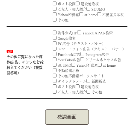
ポスト投函
建設地看板
ご友人・知人紹介
SUUMO
Yahoo!不動産
at home
不動産掲示板
その他
物件公式HP
Yahoo!JAPAN検索
Google検索
PC広告（テキスト・バナー）
スマートフォン広告（テキスト・バナー）
必須
Facebook広告
Instagram広告
その他ご覧になった媒
YouTube広告
ドリームネクサス広告
体(広告、チラシなど)を
SUUMO
Yahoo!不動産
at home
教えてください（複数
不動産掲示板
回答可）
その他不動産ポータルサイト
ダイレクトメール
新聞折込
ポスト投函
建設地看板
ご友人・知人紹介
その他
確認画面