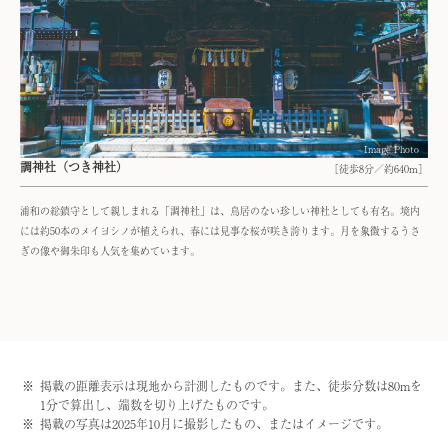
Image Photo
調神社（つき神社）
［徒歩8分／約640m］
浦和の総鎮守として親しまれる「調神社」は、鳥居のない珍しい神社としても有名。境内
には約50本のメイヨシノが植えられ、春には見事な桜が咲き誇ります。月を象徴するうさ
ぎの像や御朱印も人気を集めています。
掲載の距離表示は現地から計測したものです。また、徒歩分数は80mを
1分で算出し、端数を切り上げたものです。
掲載の写真は2025年10月に撮影したもの、またはイメージです。