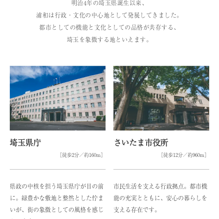
明治4年の埼玉県誕生以来、
浦和は行政・文化の中心地として発展してきました。
都市としての機能と文化としての品格が共存する、
埼玉を象徴する地といえます。
埼玉県庁
さいたま市役所
［徒歩2分／約160m］
［徒歩12分／約960m］
県政の中核を担う埼玉県庁が目の前
市民生活を支える行政拠点。都市機
に。緑豊かな敷地と整然とした佇ま
能の充実とともに、安心の暮らしを
いが、街の象徴としての風格を感じ
支える存在です。