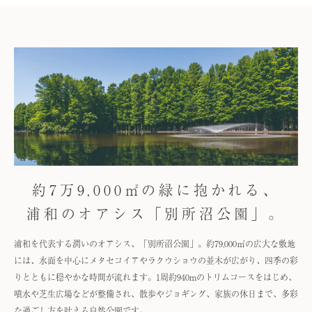
約7万9,000㎡の緑に抱かれる、
浦和のオアシス「別所沼公園」。
浦和を代表する潤いのオアシス、「別所沼公園」。約79,000㎡の広大な敷地
には、水面を中心にメタセコイアやラクウショウの並木が広がり、四季の彩
りとともに穏やかな時間が流れます。1周約940mのトリムコースをはじめ、
噴水や芝生広場などが整備され、散歩やジョギング、家族の休日まで、多彩
な過ごし方を叶える自然公園です。