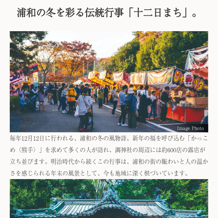
浦和の冬を彩る伝統行事「十二日まち」。
Image Photo
毎年12月12日に行われる、浦和の冬の風物詩。新年の福を呼び込む「かっこ
め（熊手）」を求めて多くの人が訪れ、調神社の周辺には約600店の露店が
立ち並びます。明治時代から続くこの行事は、浦和の街の賑わいと人の温か
さを感じられる年末の風景として、今も地域に深く根づいています。