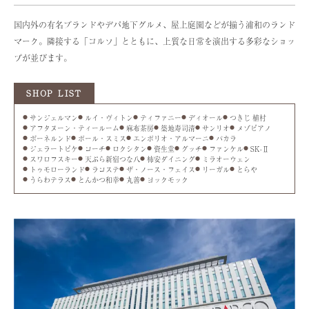
国内外の有名ブランドやデパ地下グルメ、屋上庭園などが揃う浦和のランド
マーク。隣接する「コルソ」とともに、上質な日常を演出する多彩なショッ
プが並びます。
SHOP LIST
サンジェルマン
ルイ・ヴィトン
ティファニー
ディオール
つきじ 植村
アフタヌーン・ティールーム
麻布茶房
築地寿司清
サンリオ
メゾピアノ
ボーネルンド
ポール・スミス
エンポリオ・アルマーニ
バカラ
ジェラートピケ
コーチ
ロクシタン
資生堂
グッチ
ファンケル
SK-Ⅱ
スワロフスキー
天ぷら新宿つな八
柿安ダイニング
ミラオーウェン
トゥモローランド
ラコステ
ザ・ノース・フェイス
リーガル
とらや
うらわテラス
とんかつ和幸
丸善
ヨックモック