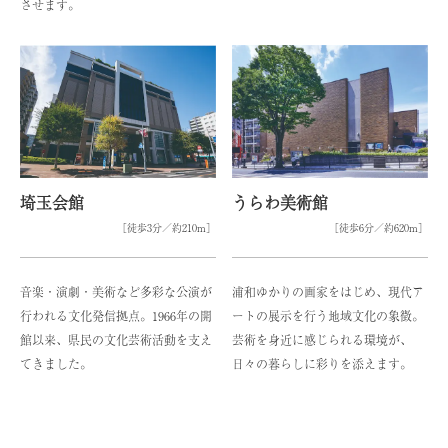
させます。
埼玉会館
うらわ美術館
［徒歩3分／約210m］
［徒歩6分／約620m］
音楽・演劇・美術など多彩な公演が
浦和ゆかりの画家をはじめ、現代ア
行われる文化発信拠点。1966年の開
ートの展示を行う地域文化の象徴。
館以来、県民の文化芸術活動を支え
芸術を身近に感じられる環境が、
てきました。
日々の暮らしに彩りを添えます。