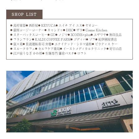
SHOP LIST
島村楽器
西松屋
KEYUCA
エイチ アイ エス
ヤオコー
銀座コージーコーナー
キャンドゥ
DHC
ザラ
Cosme Kitchen
スターバックスコーヒー
GU
ノジマ
3COINS+plus
ユザワヤ
無印良品
フランフラン
KALDI COFFEE FARM
ゴディバ
ゾフ
紀伊國屋書店
叙々苑
佐渡廻転寿司 弁慶
ユナイテッド・シネマ浦和
ピラティス ケー
スルークカフェ
セルフケア薬局
イーストメディカルクリニック
好日山荘
江戸前うなぎ かわ祥
生麺専門 鎌倉パスタ
ロフト