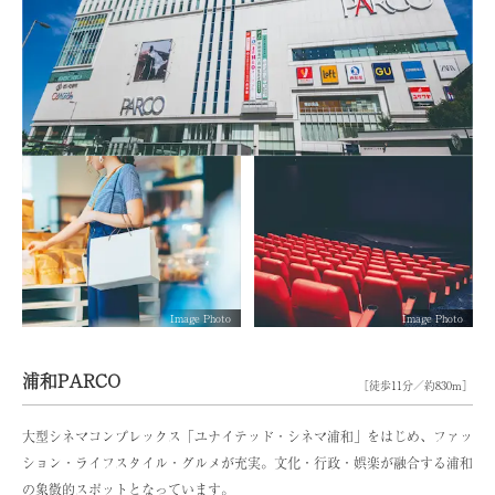
Image Photo
Image Photo
浦和PARCO
［徒歩11分／約830m］
大型シネマコンプレックス「ユナイテッド・シネマ浦和」をはじめ、ファッ
ション・ライフスタイル・グルメが充実。文化・行政・娯楽が融合する浦和
の象徴的スポットとなっています。